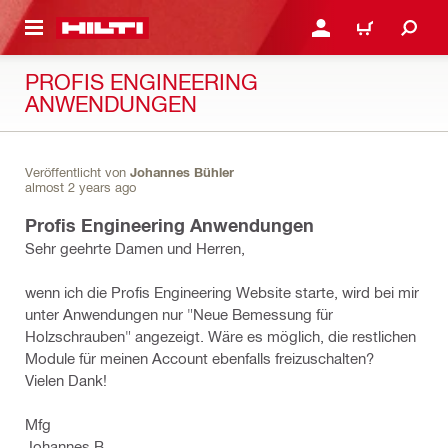
AUPTINHALT
ANMELDEN ODER REGIS
WARENKORB
PROFIS ENGINEERING
ANWENDUNGEN
Veröffentlicht von
Johannes Bühler
almost 2 years ago
Profis Engineering Anwendungen
Sehr geehrte Damen und Herren,
wenn ich die Profis Engineering Website starte, wird bei mir
unter Anwendungen nur "Neue Bemessung für
Holzschrauben" angezeigt. Wäre es möglich, die restlichen
Module für meinen Account ebenfalls freizuschalten?
Vielen Dank!
Mfg
Johannes B.