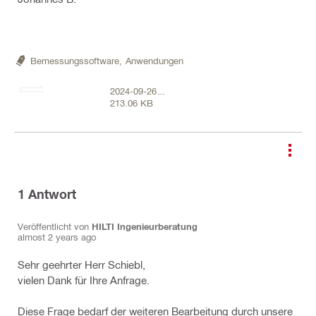
Bemessungssoftware,
Anwendungen
2024-09-26
213.06 KB
13_57_59-
Window.png
1
Antwort
Veröffentlicht von
HILTI Ingenieurberatung
almost 2 years ago
Sehr geehrter Herr Schiebl,
vielen Dank für Ihre Anfrage.
Diese Frage bedarf der weiteren Bearbeitung durch unsere