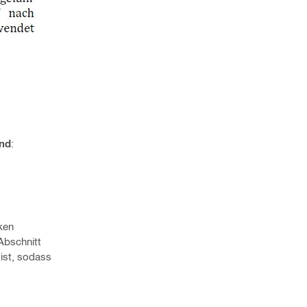
ind
:
ken
Abschnitt
ist, sodass