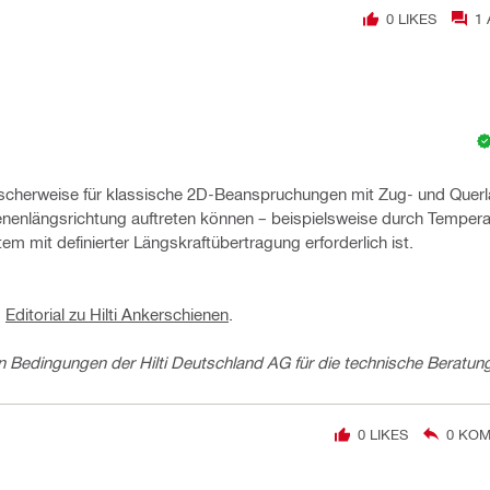
0
LIKES
1
cherweise für klassische 2D-Beanspruchungen mit Zug- und Querla
ienenlängsrichtung auftreten können – beispielsweise durch Tempera
m mit definierter Längskraftübertragung erforderlich ist.
s
Editorial zu Hilti Ankerschienen
.
 Bedingungen der Hilti Deutschland AG für die technische Beratun
0
LIKES
0
KOM