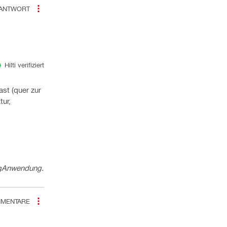
ANTWORT
Hilti verifiziert
st (quer zur
tur,
g
Anwendung.
MENTARE