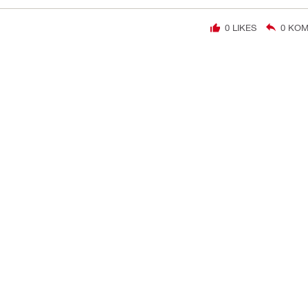
0
LIKES
0
KOM