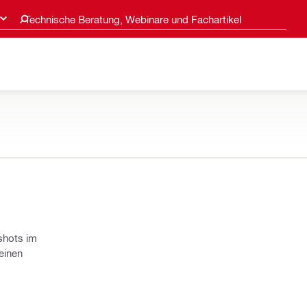
Technische Beratung, Webinare und Fachartikel
shots im
einen