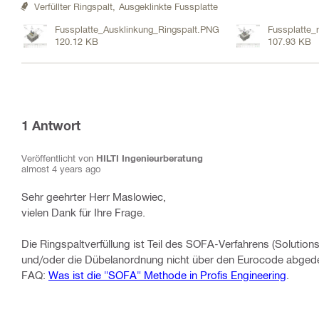
Verfüllter Ringspalt,
Ausgeklinkte Fussplatte
Fussplatte_Ausklinkung_Ringspalt.PNG
Fussplatte_
120.12 KB
107.93 KB
1
Antwort
Veröffentlicht von
HILTI Ingenieurberatung
almost 4 years ago
Sehr geehrter Herr Maslowiec,
vielen Dank für Ihre Frage.
Die Ringspaltverfüllung ist Teil des SOFA-Verfahrens (Soluti
und/oder die Dübelanordnung nicht über den Eurocode abgedec
FAQ:
Was ist die "SOFA" Methode in Profis Engineering
.