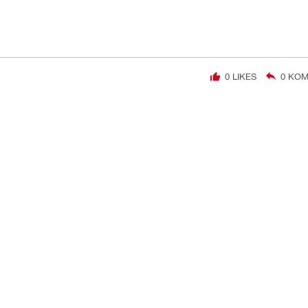
0
LIKES
0
KOM