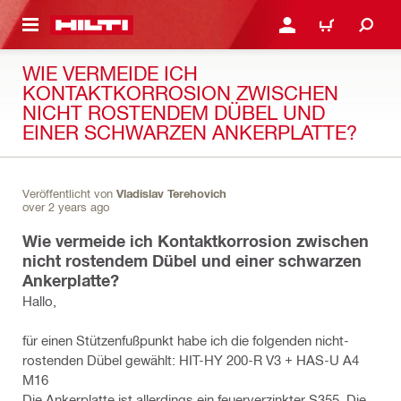
AUPTINHALT
ANMELDEN ODER REGIS
WARENKORB
WIE VERMEIDE ICH
KONTAKTKORROSION ZWISCHEN
NICHT ROSTENDEM DÜBEL UND
EINER SCHWARZEN ANKERPLATTE?
Veröffentlicht von
Vladislav Terehovich
over 2 years ago
Wie vermeide ich Kontaktkorrosion zwischen
nicht rostendem Dübel und einer schwarzen
Ankerplatte?
Hallo,
für einen Stützenfußpunkt habe ich die folgenden nicht-
rostenden Dübel gewählt: HIT-HY 200-R V3 + HAS-U A4
M16
Die Ankerplatte ist allerdings ein feuerverzinkter S355. Die