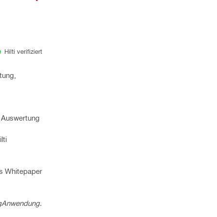
Hilti verifiziert
tung,
re Auswertung
lti
as Whitepaper
g
Anwendung.