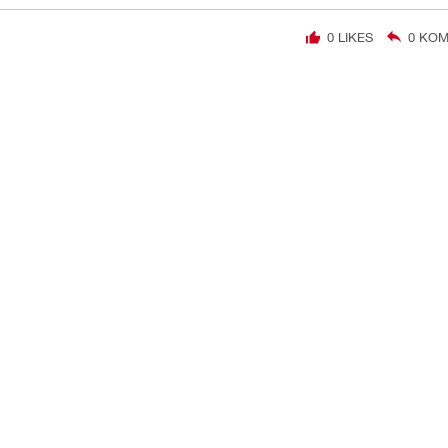
0
LIKES
0
KOM