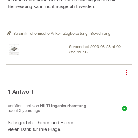
Bemessung kann nicht ausgeführt werden.
Seismik,
chemische Anker,
Zugbelastung,
Bewehrung
Screenshot 2023-06-28 at 09-
258.68 KB
06-43 Hilti PROFIS Engineering -
3.0.85.png
1
Antwort
Veröffentlicht von
HILTI Ingenieurberatung
about 3 years ago
Sehr geehrte Damen und Herren,
vielen Dank für Ihre Frage.