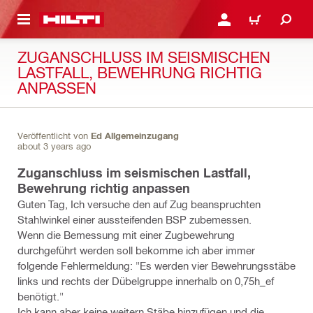
AUPTINHALT
ANMELDEN ODER REGIS
WARENKORB
ZUGANSCHLUSS IM SEISMISCHEN
LASTFALL, BEWEHRUNG RICHTIG
ANPASSEN
Veröffentlicht von
Ed Allgemeinzugang
about 3 years ago
Zuganschluss im seismischen Lastfall,
Bewehrung richtig anpassen
Guten Tag, Ich versuche den auf Zug beanspruchten
Stahlwinkel einer aussteifenden BSP zubemessen.
Wenn die Bemessung mit einer Zugbewehrung
durchgeführt werden soll bekomme ich aber immer
folgende Fehlermeldung: "Es werden vier Bewehrungsstäbe
links und rechts der Dübelgruppe innerhalb on 0,75h_ef
benötigt."
Ich kann aber keine weitern Stäbe hinzufügen und die