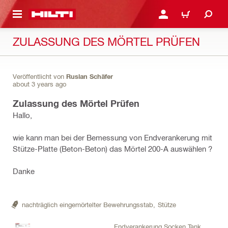
AUPTINHALT
ANMELDEN ODER REGIS
WARENKORB
ZULASSUNG DES MÖRTEL PRÜFEN
Veröffentlicht von
Ruslan Schäfer
about 3 years ago
Zulassung des Mörtel Prüfen
Hallo,
wie kann man bei der Bemessung von Endverankerung mit
Stütze-Platte (Beton-Beton) das Mörtel 200-A auswählen ?
Danke
nachträglich eingemörtelter Bewehrungsstab,
Stütze
Endverankerung Socken Tank