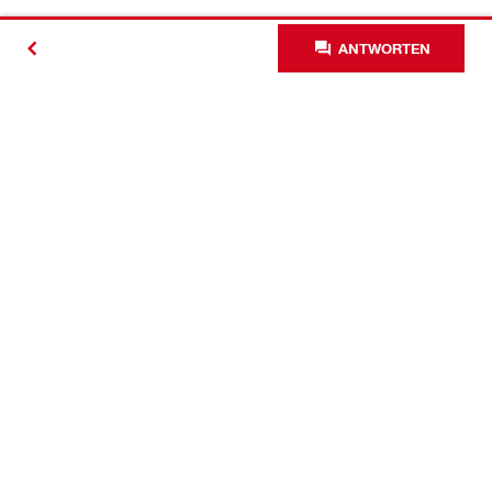
ANTWORTEN
Kontakt
News
Karriere
Unternehmen