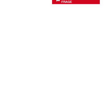
FRAGE
Unternehmen
Über uns
Hilti Foundation