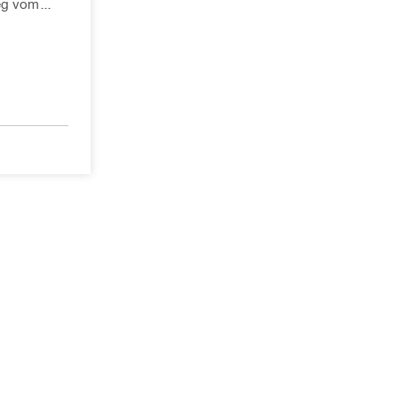
eg vom
ungsfälle
gerechnet.
 ingtools.