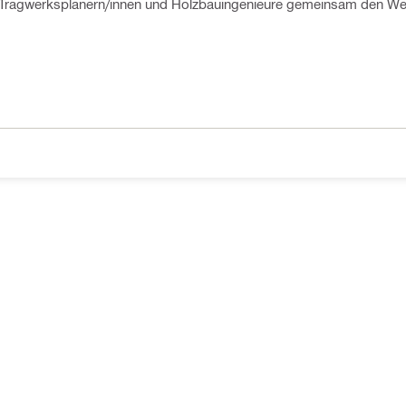
Tragwerksplanern/innen und Holzbauingenieure gemeinsam den W
aussteifenden Holzbauelement bis zum Befestigungspunkt. Anwend
mit Holz-Beton als auch mit Holz-Holz Verbindungen werden durch
Hierfür nutzen wir die kostenlosen Module der Bemessungssoftware