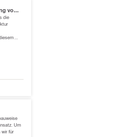
ng von
s die
ktur
 diesem
agenden
ware
ende
bindungen,
.
bauweise
insatz. Um
wir für