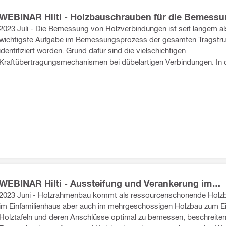
WEBINAR Hilti - Holzbauschrauben für die Bemessu
tragenden Verbindungen aus Holzbauteilen und das
2023 Juli - Die Bemessung von Holzverbindungen ist seit langem al
Zimmereihandwerk
wichtigste Aufgabe im Bemessungsprozess der gesamten Tragstru
identifiziert worden. Grund dafür sind die vielschichtigen
Kraftübertragungsmechanismen bei dübelartigen Verbindungen. In
Webinar teilen die Referenten mit, wie das von Hilti zugelassene
Holzschraubenportfolio für die Bemessung und Ausführung von tr
Verbindungen gemäß EN 1995-1-1 (EC5) wirtschaftlich mittels Soft
eingesetzt werden kann. Die Anwendungsbeispiele beinhalten trag
Holzverbindungen, Verstärkung von Holzbauteilen, Metall-Holz Ver
und die Befestigung von Holzwerkstoffplatten und Wärmedämmung
WEBINAR Hilti - Aussteifung und Verankerung im
Holzrahmenbau - Holzverbinder HCW
2023 Juni - Holzrahmenbau kommt als ressourcenschonende Holz
im Einfamilienhaus aber auch im mehrgeschossigen Holzbau zum E
Holztafeln und deren Anschlüsse optimal zu bemessen, beschreiten 