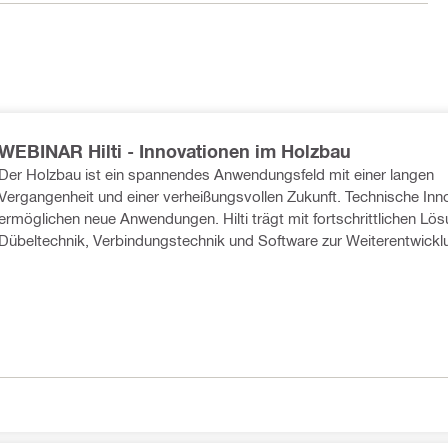
WEBINAR Hilti - Innovationen im Holzbau
Der Holzbau ist ein spannendes Anwendungsfeld mit einer langen
Vergangenheit und einer verheißungsvollen Zukunft. Technische Inn
ermöglichen neue Anwendungen. Hilti trägt mit fortschrittlichen Lös
Dübeltechnik, Verbindungstechnik und Software zur Weiterentwicklu
Unsere verbesserten Dübel, der neue HCW und Holzbauschrauben
unterstützt durch leistungsfähige Software, erleichtern Ihren Arbeits
steigern die Produktivität.