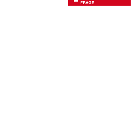
FRAGE
Unternehmen
Über uns
Hilti Foundation