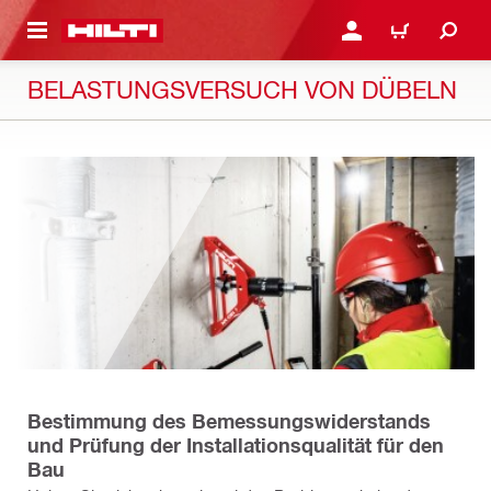
AUPTINHALT
ANMELDEN ODER REGIS
WARENKORB
BELASTUNGSVERSUCH VON DÜBELN
Bestimmung des Bemessungswiderstands
und Prüfung der Installationsqualität für den
Bau