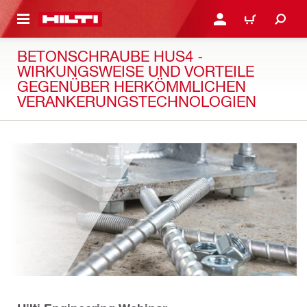
AUPTINHALT
ANMELDEN ODER REGIS
WARENKORB
BETONSCHRAUBE HUS4 -
WIRKUNGSWEISE UND VORTEILE
GEGENÜBER HERKÖMMLICHEN
VERANKERUNGSTECHNOLOGIEN