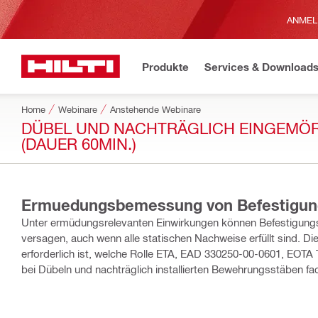
ANMEL
Produkte
Services & Download
Home
Webinare
Anstehende Webinare
DÜBEL UND NACHTRÄGLICH EINGEMÖ
(DAUER 60MIN.)
Ermuedungsbemessung von Befestigu
Unter ermüdungsrelevanten Einwirkungen können Befestigung
versagen, auch wenn alle statischen Nachweise erfüllt sind. Dieses Webinar zeigt, wann eine Ermüdungsbemessung
erforderlich ist, welche Rolle ETA, EAD 330250-00-0601, EOT
bei Dübeln und nachträglich installierten Bewehrungsstäben fa