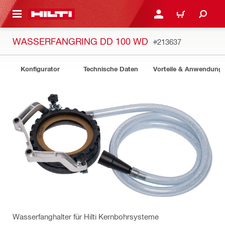
AUPTINHALT
ANMELDEN ODER REGIS
WARENKORB
WASSERFANGRING DD 100 WD
#213637
Konfigurator
Technische Daten
Vorteile & Anwendung
Wasserfanghalter für Hilti Kernbohrsysteme