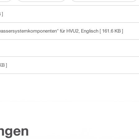
 ]
nkwassersystemkomponenten“ für HVU2
, Englisch
[ 161.6 KB ]
KB ]
ungen