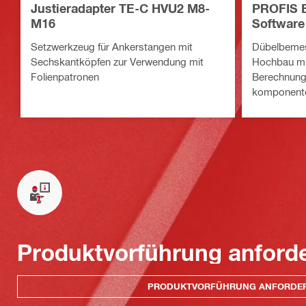
Justieradapter TE-C HVU2 M8-
PROFIS E
M16
Software 
Tragwerk
Setzwerkzeug für Ankerstangen mit
Dübelbemes
Sechskantköpfen zur Verwendung mit
Hochbau mi
Folienpatronen
Berechnung
komponente
Methode und
Befestigun
Produktvorführung anford
PRODUKTVORFÜHRUNG ANFORDE