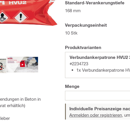
Standard-Verankerungstiefe
168 mm
Verpackungseinheit
10 Stk
Produktvarianten
Verbundankerpatrone HVU2 3/
#2234723
1x Verbundankerpatrone HV
Menge
wendungen in Beton in
t erhältlich)
Individuelle Preisanzeige n
Anmelden oder registrieren,
um 
leber