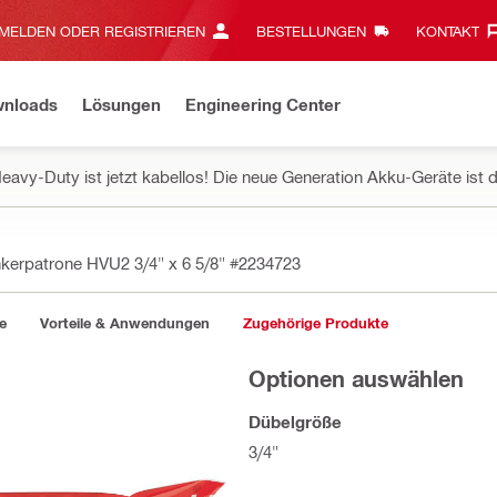
MELDEN ODER REGISTRIEREN
BESTELLUNGEN
KONTAKT‎
wnloads
Lösungen
Engineering Center
eavy-Duty ist jetzt kabellos! Die neue Generation Akku-Geräte ist d
kerpatrone HVU2 3/4" x 6 5/8"
#2234723
e
Vorteile & Anwendungen
Zugehörige Produkte
Optionen auswählen
Dübelgröße
3/4"