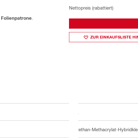
Nettopreis (rabattiert)
r
Folienpatrone
.
ZUR EINKAUFSLISTE H
Ja
Urethan-Methacrylat-Hybridkle