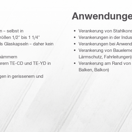
Anwendung
 – selbst in
Verankerung von Stahlkonst
ßen 1/2" bis 1 1/4"
Verankerungen in der Indus
ls Glaskapseln – daher kein
Verankerungen bei Anwend
Verankerung von Bauelement
rhämmern
Lärmschutz, Fahrleitungen)
hrern TE-CD und TE-YD in
Verankerung am Rand von B
Balken, Balkon)
gen in gerissenem und