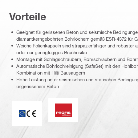
Vorteile
Geeignet für gerissenen Beton und seismische Bedingungen
diamantkerngebohrten Bohrlöchern gemäß ESR-4372 für Grö
Weiche Folienkapseln sind strapazierfähiger und robuster a
oder nur geringfügiges Bruchrisiko
Montage mit Schlagschraubern, Bohrschraubern und Boh
Automatische Bohrlochreinigung (SafeSet) mit den Hohlbo
Kombination mit Hilti Bausaugern
Hohe Leistung unter seismischen und statischen Bedingun
ungerissenem Beton
PROFIS Software
CE-Kennzeichnung