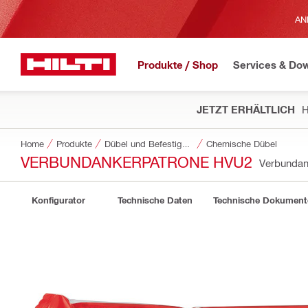
AN
Produkte / Shop
Services & Do
JETZT ERHÄLTLICH
H
Home
Produkte
Dübel und Befestigungstechnik
Chemische Dübel
VERBUNDANKERPATRONE HVU2
Verbundan
Konfigurator
Technische Daten
Technische Dokument