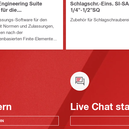
ngineering Suite
Schlagschr.-Eins. SI-SA
für die
1/4"-1/2"SQ
splanung
sungs-Software für den
Zubehör für Schlagschraubere
t Normen und Zulassungen,
en nach der
nbasierten Finite-Elemente-
 einer Vielzahl von
gsmethoden
ern
Live Chat st
RN