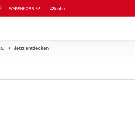
Suchvorschläge
Suche
WARENKORB
a.
Jetzt entdecken