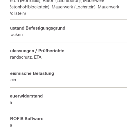
Beton (Hohldiele), Beton (Leichtbeton), Mauerwerk
(Betonhohlblockstein), Mauerwerk (Lochstein), Mauerwerk
(Vollstein)
Zustand Befestigungsgrund
Trocken
Zulassungen / Prüfberichte
Brandschutz, ETA
Seismische Belastung
Nein
Feuerwiderstand
Ja
PROFIS Software
Ja