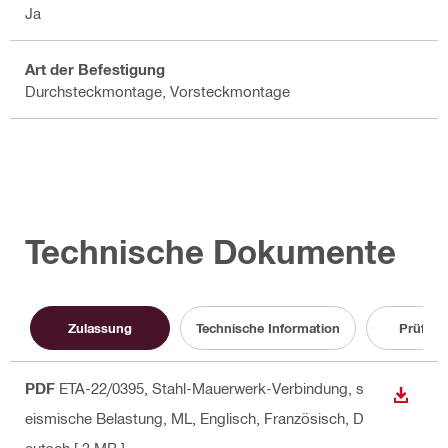
Ja
Art der Befestigung
Durchsteckmontage, Vorsteckmontage
Technische Dokumente
Zulassung
Technische Information
Prüfzeu
PDF
ETA-22/0395, Stahl-Mauerwerk-Verbindung, s
ANZEI
eismische Belastung, ML
, Englisch, Französisch, D