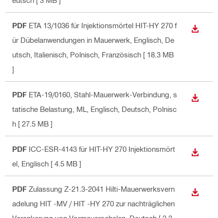
eutsch
[ 3 MB ]
PDF
ETA 13/1036 für Injektionsmörtel HIT-HY 270 f
ANZEI
ür Dübelanwendungen in Mauerwerk
, Englisch, De
utsch, Italienisch, Polnisch, Französisch
[ 18.3 MB
]
PDF
ETA-19/0160, Stahl-Mauerwerk-Verbindung, s
ANZEI
tatische Belastung, ML
, Englisch, Deutsch, Polnisc
h
[ 27.5 MB ]
PDF
ICC-ESR-4143 für HIT-HY 270 Injektionsmört
ANZEI
el
, Englisch
[ 4.5 MB ]
PDF
Zulassung Z-21.3-2041 Hilti-Mauerwerksvern
ANZEI
adelung HIT -MV / HIT -HY 270 zur nachträglichen