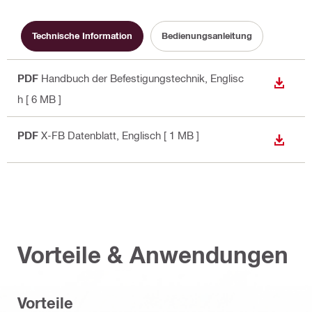
Technische Information
Bedienungsanleitung
PDF
Handbuch der Befestigungstechnik
, Englisc
ANZEI
h
[ 6 MB ]
PDF
X-FB Datenblatt
, Englisch
[ 1 MB ]
ANZEI
Vorteile & Anwendungen
Vorteile