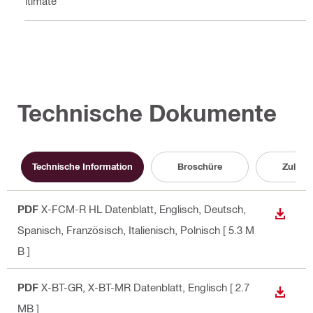
Ultimate
Technische Dokumente
Technische Information
Broschüre
Zulass
PDF
X-FCM-R HL Datenblatt
, Englisch, Deutsch,
ANZEI
Spanisch, Französisch, Italienisch, Polnisch
[ 5.3 M
B ]
PDF
X-BT-GR, X-BT-MR Datenblatt
, Englisch
[ 2.7
ANZEI
MB ]