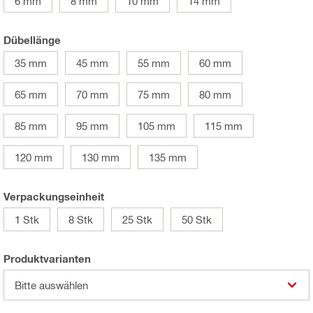
6 mm
8 mm
10 mm
14 mm
Dübellänge
35 mm
45 mm
55 mm
60 mm
65 mm
70 mm
75 mm
80 mm
85 mm
95 mm
105 mm
115 mm
120 mm
130 mm
135 mm
Verpackungseinheit
1 Stk
8 Stk
25 Stk
50 Stk
Produktvarianten
Bitte auswählen