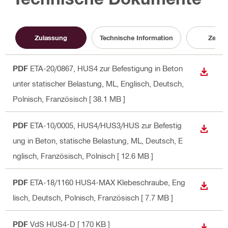
Zulassung
Technische Information
Zertifi
PDF
ETA-20/0867, HUS4 zur Befestigung in Beton
ANZEI
unter statischer Belastung, ML
, Englisch, Deutsch,
Polnisch, Französisch
[ 38.1 MB ]
PDF
ETA-10/0005, HUS4/HUS3/HUS zur Befestig
ANZEI
ung in Beton, statische Belastung, ML
, Deutsch, E
nglisch, Französisch, Polnisch
[ 12.6 MB ]
PDF
ETA-18/1160 HUS4-MAX Klebeschraube
, Eng
ANZEI
lisch, Deutsch, Polnisch, Französisch
[ 7.7 MB ]
PDF
VdS HUS4-D
[ 170 KB ]