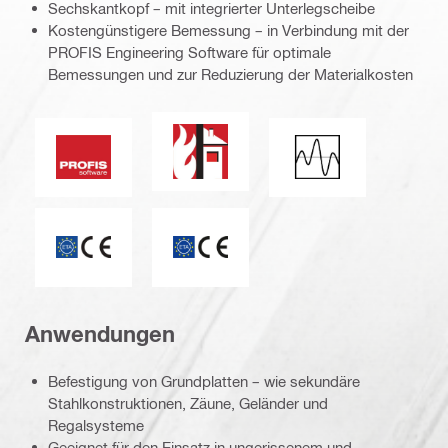
Sechskantkopf – mit integrierter Unterlegscheibe
Kostengünstigere Bemessung – in Verbindung mit der
PROFIS Engineering Software für optimale
Bemessungen und zur Reduzierung der Materialkosten
Feuerwiderstand
PROFIS Software
Seismische Belast
CE-Kennzeichnung
ETA_CE_Logo_2to1 (3608215)
Anwendungen
Befestigung von Grundplatten – wie sekundäre
Stahlkonstruktionen, Zäune, Geländer und
Regalsysteme
Geeignet für den Einsatz in ungerissenem und