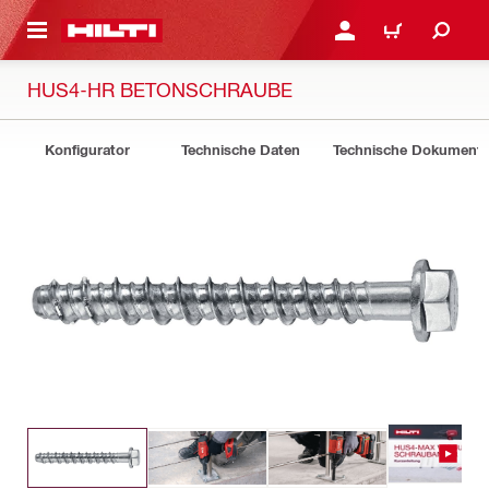
AUPTINHALT
ANMELDEN ODER REGIS
WARENKORB
HUS4-HR BETONSCHRAUBE
Konfigurator
Technische Daten
Technische Dokument