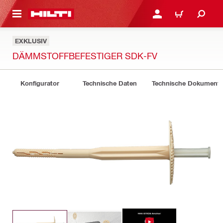
AUPTINHALT
ANMELDEN ODER REGIS
WARENKORB
EXKLUSIV
DÄMMSTOFFBEFESTIGER SDK-FV
Konfigurator
Technische Daten
Technische Dokument