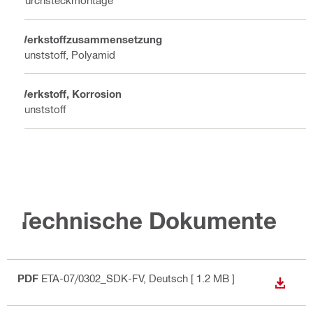
Werkstoffzusammensetzung
Kunststoff, Polyamid
Werkstoff, Korrosion
Kunststoff
Technische Dokumente
PDF
ETA-07/0302_SDK-FV
, Deutsch
[ 1.2 MB ]
ANZEI