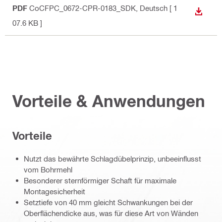
PDF
CoCFPC_0672-CPR-0183_SDK
, Deutsch
[ 1
ANZEI
07.6 KB ]
Vorteile & Anwendungen
Vorteile
Nutzt das bewährte Schlagdübelprinzip, unbeeinflusst
vom Bohrmehl
Besonderer sternförmiger Schaft für maximale
Montagesicherheit
Setztiefe von 40 mm gleicht Schwankungen bei der
Oberflächendicke aus, was für diese Art von Wänden