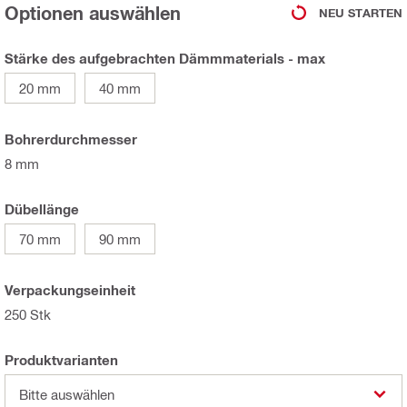
Optionen auswählen
NEU STARTEN
Stärke des aufgebrachten Dämmmaterials - max
20 mm
40 mm
Bohrerdurchmesser
8 mm
Dübellänge
70 mm
90 mm
Verpackungseinheit
250 Stk
Produktvarianten
Bitte auswählen