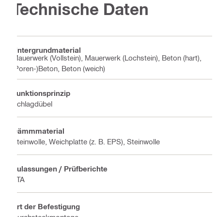
Technische Daten
Untergrundmaterial
Mauerwerk (Vollstein), Mauerwerk (Lochstein), Beton (hart),
(Poren-)Beton, Beton (weich)
Funktionsprinzip
Schlagdübel
Dämmmaterial
Steinwolle, Weichplatte (z. B. EPS), Steinwolle
Zulassungen / Prüfberichte
ETA
Art der Befestigung
Durchsteckmontage