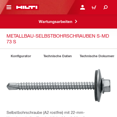
AUPTINHALT
ANMELDEN ODER REGIS
WARENKORB
Wartungsarbeiten
METALLBAU-SELBSTBOHRSCHRAUBEN S-MD
73 S
Konfigurator
Technische Daten
Technische Dokument
Selbstbohrschraube (A2 rostfrei) mit 22-mm-