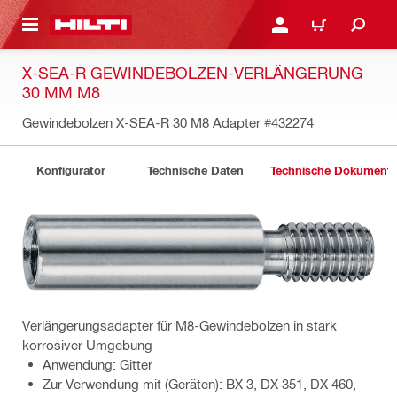
AUPTINHALT
ANMELDEN ODER REGIS
WARENKORB
X-SEA-R GEWINDEBOLZEN-VERLÄNGERUNG
30 MM M8
Gewindebolzen X-SEA-R 30 M8 Adapter
#432274
Konfigurator
Technische Daten
Technische Dokument
Verlängerungsadapter für M8-Gewindebolzen in stark
korrosiver Umgebung
Anwendung: Gitter
Zur Verwendung mit (Geräten): BX 3, DX 351, DX 460,