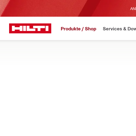
AN
Produkte / Shop
Services & Do
JETZT ERHÄLTLICH
H
Home
Produkte
Messgeräte und Scanner
LASER-DISTANZMESSGERÄTE
PRODUKTE
ERFAHREN SIE MEHR
Erfahren Sie, wie Sie mit unseren intuitiv bedienbaren Laser-
ausmessen.
Filter
Lasermes