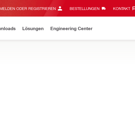
MELDEN ODER REGISTRIEREN
BESTELLUNGEN
KONTAKT‎
wnloads
Lösungen
Engineering Center
eavy-Duty ist jetzt kabellos! Die neue Generation Akku-Geräte ist d
Distanzmessgeräten im Ein-Mann-Betrieb große Distanzen und schwer
sgerät PD-S