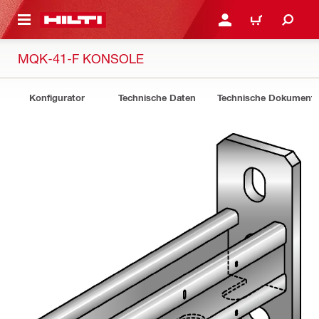
AUPTINHALT
ANMELDEN ODER REGIS
WARENKORB
MQK-41-F KONSOLE
Konfigurator
Technische Daten
Technische Dokument