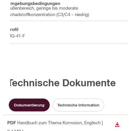
Umgebungsbedingungen
Außenbereich, geringe bis moderate
Schadstoffkonzentration (C3/C4 – niedrig)
Profil
MQ-41-F
Technische Dokumente
Dokumentierung
Technische Information
PDF
Handbuch zum Thema Korrosion
, Englisch
[
ANZEI