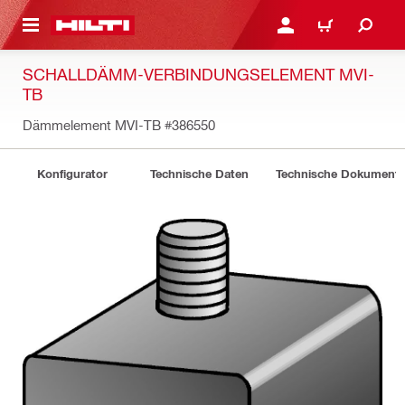
AUPTINHALT
ANMELDEN ODER REGIS
WARENKORB
SCHALLDÄMM-VERBINDUNGSELEMENT MVI-
TB
Dämmelement MVI-TB
#386550
Konfigurator
Technische Daten
Technische Dokument