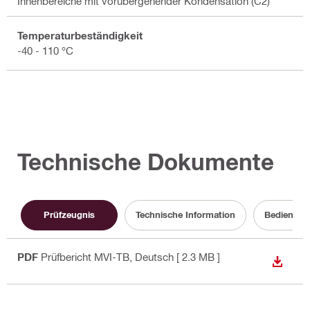
Innenbereiche mit vorübergehender Kondensation (C2)
Temperaturbeständigkeit
-40 - 110 °C
Technische Dokumente
Prüfzeugnis
Technische Information
Bedienung
PDF
Prüfbericht MVI-TB
, Deutsch
[ 2.3 MB ]
ANZEI