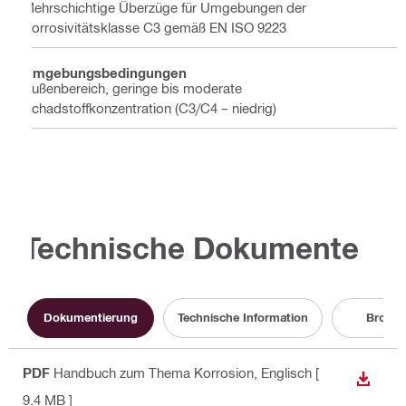
Mehrschichtige Überzüge für Umgebungen der
Korrosivitätsklasse C3 gemäß EN ISO 9223
Umgebungsbedingungen
Außenbereich, geringe bis moderate
Schadstoffkonzentration (C3/C4 – niedrig)
Technische Dokumente
Dokumentierung
Technische Information
Brosch
PDF
Handbuch zum Thema Korrosion
, Englisch
[
ANZEI
9.4 MB ]