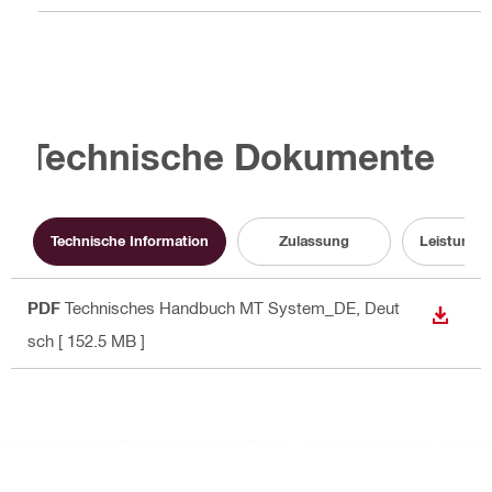
Technische Dokumente
Technische Information
Zulassung
Leistungs
PDF
Technisches Handbuch MT System_DE
, Deut
ANZEI
sch
[ 152.5 MB ]