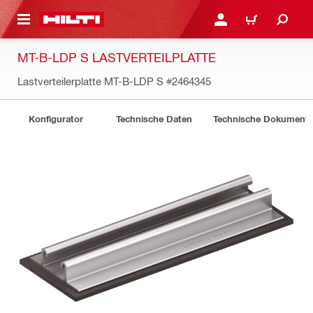
AUPTINHALT
ANMELDEN ODER REGIS
WARENKORB
MT-B-LDP S LASTVERTEILPLATTE
Lastverteilerplatte MT-B-LDP S
#2464345
Konfigurator
Technische Daten
Technische Dokument