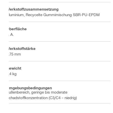
Werkstoffzusammensetzung
Aluminium, Recycelte Gummimischung SBR-PU-EPDM
Oberfläche
k. A.
Werkstoffstärke
2.75 mm
Gewicht
0.4 kg
Umgebungsbedingungen
Außenbereich, geringe bis moderate
Schadstoffkonzentration (C3/C4 – niedrig)