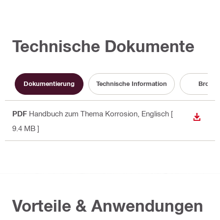
Technische Dokumente
Dokumentierung
Technische Information
Brosch
PDF
Handbuch zum Thema Korrosion
, Englisch
[
ANZEI
9.4 MB ]
Vorteile & Anwendungen