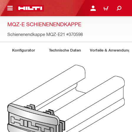
AUPTINHALT
ANMELDEN ODER REGIS
WARENKORB
MQZ-E SCHIENENENDKAPPE
Schienenendkappe MQZ-E21
#370598
Konfigurator
Technische Daten
Vorteile & Anwendung