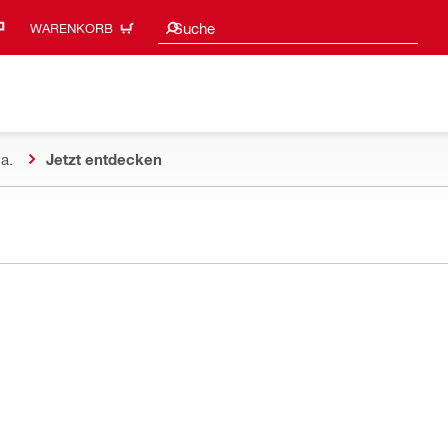
Suchvorschläge
Suche
WARENKORB
a.
Jetzt entdecken