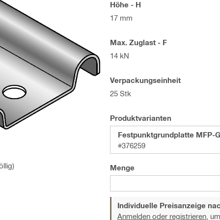
Höhe - H
17 mm
Max. Zuglast - F
14 kN
Verpackungseinheit
25 Stk
Produktvarianten
Festpunktgrundplatte MFP-G
#376259
llig)
Menge
Individuelle Preisanzeige n
Anmelden oder registrieren,
um 