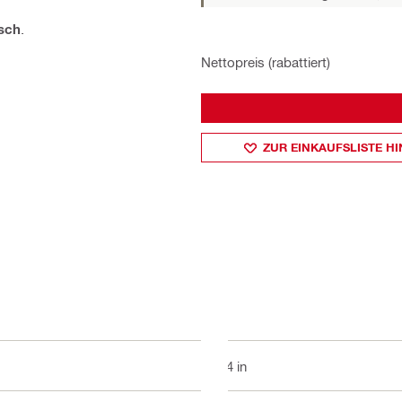
sch
.
Nettopreis (rabattiert)
ZUR EINKAUFSLISTE H
3/4 in