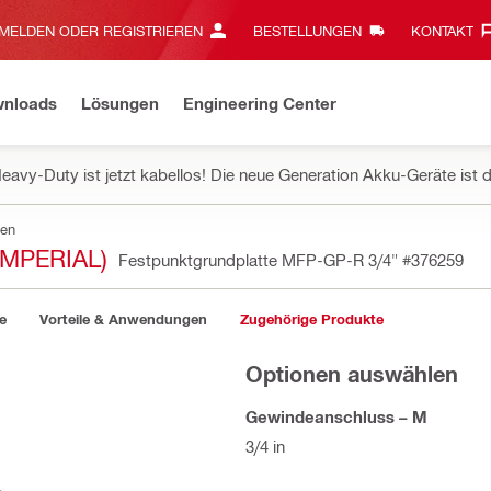
MELDEN ODER REGISTRIEREN
BESTELLUNGEN
KONTAKT‎
wnloads
Lösungen
Engineering Center
eavy-Duty ist jetzt kabellos! Die neue Generation Akku-Geräte ist d
ten
MPERIAL)
Festpunktgrundplatte MFP-GP-R 3/4"
#376259
e
Vorteile & Anwendungen
Zugehörige Produkte
Optionen auswählen
Gewindeanschluss – M
3/4 in