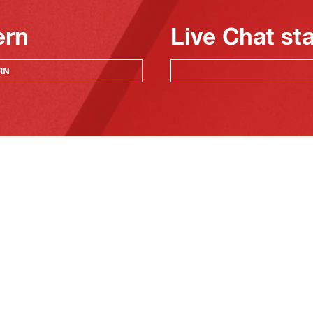
ern
Live Chat st
RN