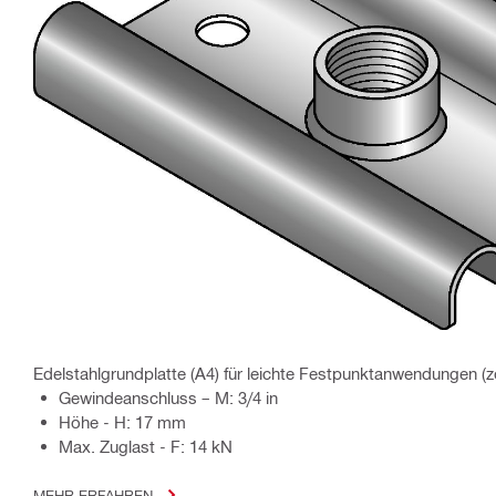
Edelstahlgrundplatte (A4) für leichte Festpunktanwendungen (zö
Gewindeanschluss – M: 3/4 in
Höhe - H: 17 mm
Max. Zuglast - F: 14 kN
MEHR ERFAHREN