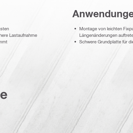
Anwendung
asten
Montage von leichten Fixp
here Lastaufnahme
Längenänderungen auftret
immt
Schwere Grundplatte für d
te