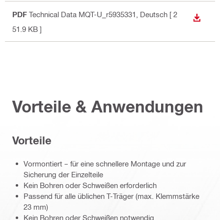
PDF
Technical Data MQT-U_r5935331
, Deutsch
[ 2
ANZEI
51.9 KB ]
Vorteile & Anwendungen
Vorteile
Vormontiert – für eine schnellere Montage und zur
Sicherung der Einzelteile
Kein Bohren oder Schweißen erforderlich
Passend für alle üblichen T-Träger (max. Klemmstärke
23 mm)
Kein Bohren oder Schweißen notwendig