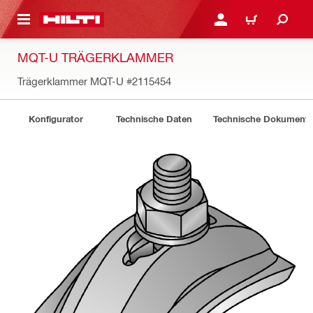
AUPTINHALT
ANMELDEN ODER REGIS
WARENKORB
MQT-U TRÄGERKLAMMER
Trägerklammer MQT-U
#2115454
Konfigurator
Technische Daten
Technische Dokument