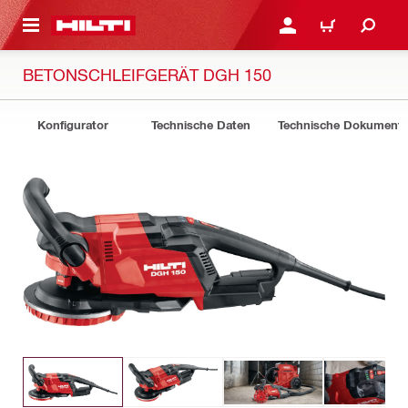
AUPTINHALT
ANMELDEN ODER REGIS
WARENKORB
BETONSCHLEIFGERÄT DGH 150
Konfigurator
Technische Daten
Technische Dokument