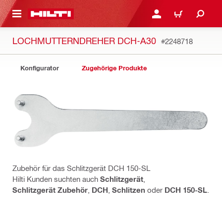
AUPTINHALT
ANMELDEN ODER REGIS
WARENKORB
LOCHMUTTERNDREHER DCH-A30
#2248718
Konfigurator
Zugehörige Produkte
Zubehör für das Schlitzgerät DCH 150-SL
Hilti Kunden suchten auch
Schlitzgerät
,
Schlitzgerät Zubehör
,
DCH
,
Schlitzen
oder
DCH 150-SL
.