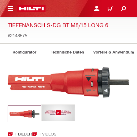
AUPTINHALT
ANMELDEN ODER REGIS
WARENKORB
TIEFENANSCH S-DG BT M8/15 LONG 6
#2148575
Konfigurator
Technische Daten
Vorteile & Anwendung
1 BILDER
1 VIDEOS