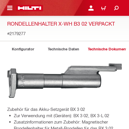
AUPTINHALT
ANMELDEN ODER REGIS
WARENKORB
RONDELLENHALTER X-WH B3 02 VERPACKT
#2179277
Konfigurator
Technische Daten
Technische Dokument
Zubehör für das Akku-Setzgerät BX 3 02
Zur Verwendung mit (Geräten): BX 3 02, BX 3-L 02
Zusatzinformationen zum Zubehör: Magnetischer
Rondellenhalter für Metall-Rondellen für das BX 3 02