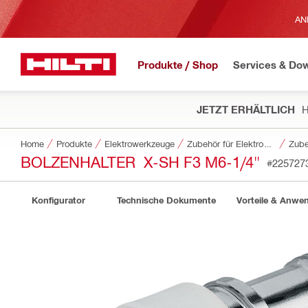
AN
Produkte / Shop
Services & Do
JETZT ERHÄLTLICH
H
Home
Produkte
Elektrowerkzeuge
Zubehör für Elektrowerkzeuge
Zube
BOLZENHALTER X-SH F3 M6-1/4"
#225727
Konfigurator
Technische Dokumente
Vorteile & Anw