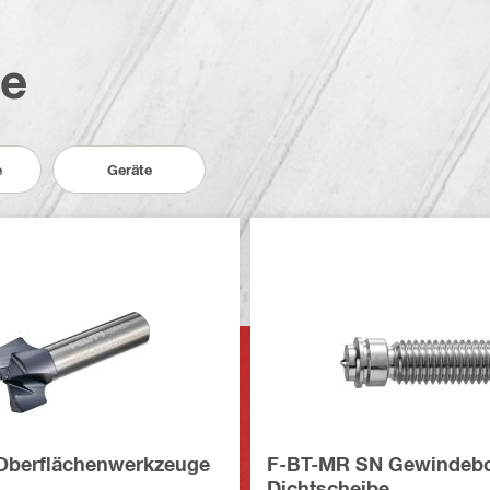
te
e
Geräte
Oberflächenwerkzeuge
F-BT-MR SN Gewindebo
Dichtscheibe