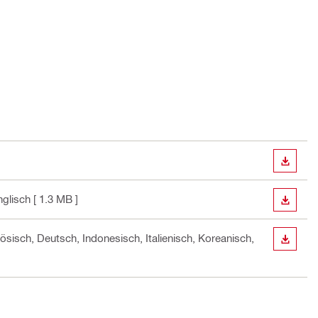
ANZEI
nglisch
[ 1.3 MB ]
ANZEI
zösisch, Deutsch, Indonesisch, Italienisch, Koreanisch,
ANZEI