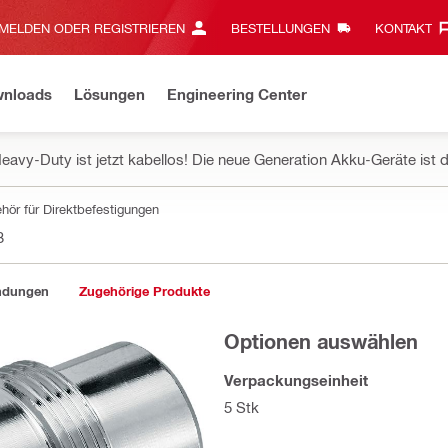
MELDEN ODER REGISTRIEREN
BESTELLUNGEN
KONTAKT‎
wnloads
Lösungen
Engineering Center
eavy-Duty ist jetzt kabellos! Die neue Generation Akku-Geräte ist d
hör für Direktbefestigungen
3
endungen
Zugehörige Produkte
Optionen auswählen
Verpackungseinheit
5 Stk