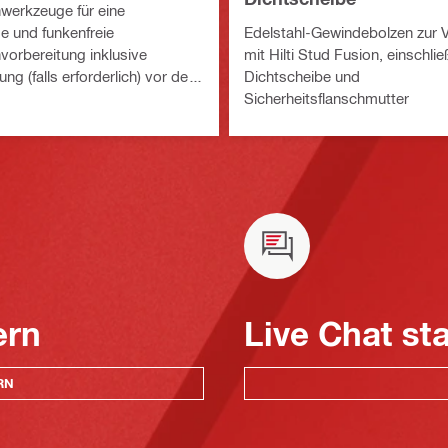
werkzeuge für eine
e und funkenfreie
Edelstahl-Gewindebolzen zur
vorbereitung inklusive
mit Hilti Stud Fusion, einschlie
ng (falls erforderlich) vor dem
Dichtscheibe und
en von Gewindebolzen
Sicherheitsflanschmutter
ern
Live Chat st
RN