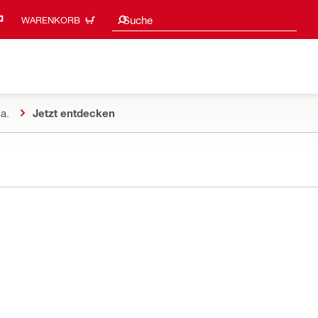
Suchvorschläge
Suche
WARENKORB
a.
Jetzt entdecken