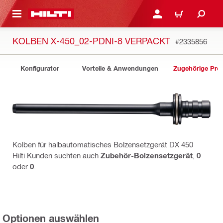
AUPTINHALT
ANMELDEN ODER REGIS
WARENKORB
KOLBEN X-450_02-PDNI-8 VERPACKT
#2335856
Konfigurator
Vorteile & Anwendungen
Zugehörige Pro
Kolben für halbautomatisches Bolzensetzgerät DX 450
Hilti Kunden suchten auch
Zubehör-Bolzensetzgerät
,
0
oder
0
.
Optionen auswählen