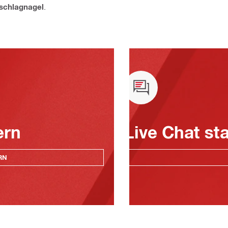
schlagnagel
.
ern
Live Chat st
RN