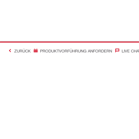
ZURÜCK
PRODUKTVORFÜHRUNG ANFORDERN
LIVE CHA
Kontakt
News
Kontakt
Zum Hilti Ne