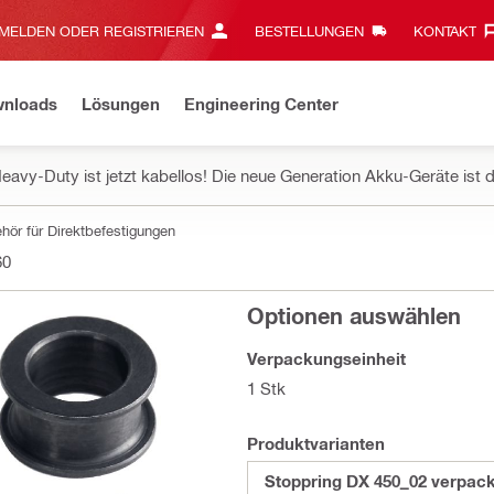
MELDEN ODER REGISTRIEREN
BESTELLUNGEN
KONTAKT‎
wnloads
Lösungen
Engineering Center
eavy-Duty ist jetzt kabellos! Die neue Generation Akku-Geräte ist d
hör für Direktbefestigungen
60
Optionen auswählen
Verpackungseinheit
1 Stk
Produktvarianten
Stoppring DX 450_02 verpack