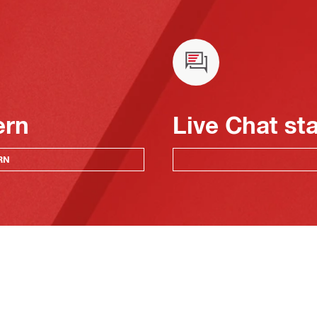
ern
Live Chat st
RN