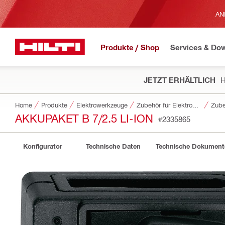
AN
Produkte / Shop
Services & Do
JETZT ERHÄLTLICH
H
Home
Produkte
Elektrowerkzeuge
Zubehör für Elektrowerkzeuge
Zube
AKKUPAKET B 7/2.5 LI-ION
#2335865
Konfigurator
Technische Daten
Technische Dokument