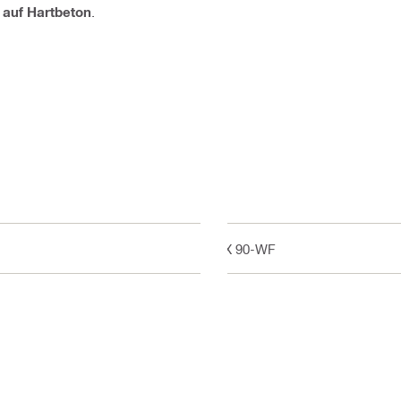
auf Hartbeton
.
GX 90-WF