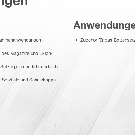
ungen
Anwendung
lzrahmenanwendungen –
Zubehör für das Bolzenset
t des Magazins und Li-Ion-
n Setzungen deutlich; dadurch
er Setztiefe und Schutzkappe