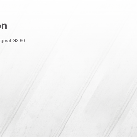
en
zgerät GX 90