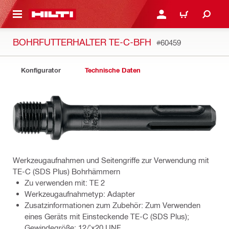
AUPTINHALT
ANMELDEN ODER REGIS
WARENKORB
BOHRFUTTERHALTER TE-C-BFH
#60459
Konfigurator
Technische Daten
Werkzeugaufnahmen und Seitengriffe zur Verwendung mit
TE-C (SDS Plus) Bohrhämmern
Zu verwenden mit: TE 2
Werkzeugaufnahmetyp: Adapter
Zusatzinformationen zum Zubehör: Zum Verwenden
eines Geräts mit Einsteckende TE-C (SDS Plus);
Gewindegröße: 12/’x20 UNF