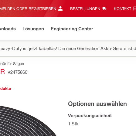
MELDEN ODER REGISTRIEREN
BESTELLUNGEN
KONTAKT‎
wnloads
Lösungen
Engineering Center
eavy-Duty ist jetzt kabellos! Die neue Generation Akku-Geräte ist d
hör für Sägen
GR
#2475860
odukte
Optionen auswählen
Verpackungseinheit
1 Stk