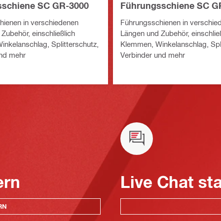
sschiene SC GR-3000
Führungsschiene SC G
ienen in verschiedenen
Führungsschienen in verschie
Zubehör, einschließlich
Längen und Zubehör, einschließ
nkelanschlag, Splitterschutz,
Klemmen, Winkelanschlag, Spli
und mehr
Verbinder und mehr
ern
Live Chat st
RN