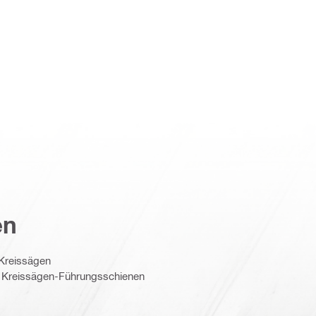
en
-Kreissägen
ür Kreissägen-Führungsschienen