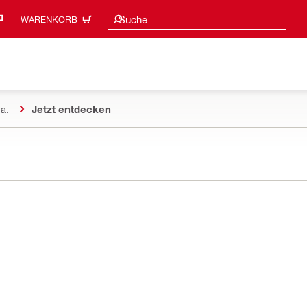
Suchvorschläge
Suche
WARENKORB
a.
Jetzt entdecken