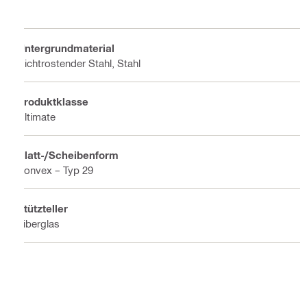
Untergrundmaterial
Nichtrostender Stahl, Stahl
Produktklasse
Ultimate
Blatt-/Scheibenform
Konvex – Typ 29
Stützteller
Fiberglas