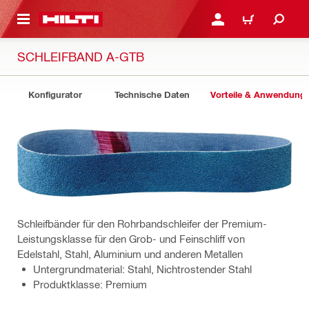
AUPTINHALT
ANMELDEN ODER REGIS
WARENKORB
SCHLEIFBAND A-GTB
Konfigurator
Technische Daten
Vorteile & Anwendung
Schleifbänder für den Rohrbandschleifer der Premium-
Leistungsklasse für den Grob- und Feinschliff von
Edelstahl, Stahl, Aluminium und anderen Metallen
Untergrundmaterial: Stahl, Nichtrostender Stahl
Produktklasse: Premium