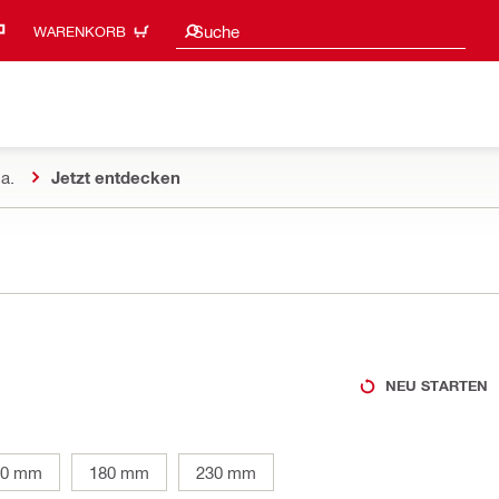
Suchvorschläge
Suche
WARENKORB
a.
Jetzt entdecken
NEU STARTEN
50 mm
180 mm
230 mm