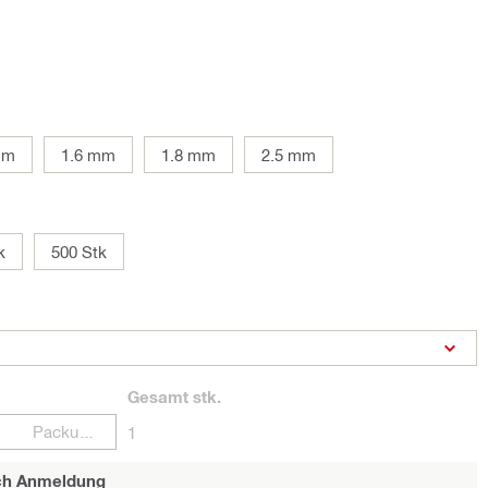
mm
1.6 mm
1.8 mm
2.5 mm
k
500 Stk
Gesamt
stk.
Packungen
1
ach Anmeldung