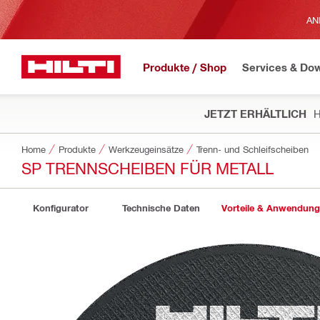
AN
Produkte / Shop
Services & Do
JETZT ERHÄLTLICH
H
Home
Produkte
Werkzeugeinsätze
Trenn- und Schleifscheiben
SP TRENNSCHEIBEN FÜR METALL
Konfigurator
Technische Daten
Vorteile & Anwendun