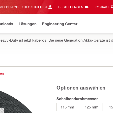
MELDEN ODER REGISTRIEREN
BESTELLUNGEN
KONTAKT‎
wnloads
Lösungen
Engineering Center
eavy-Duty ist jetzt kabellos! Die neue Generation Akku-Geräte ist d
gen
Optionen auswählen
Scheibendurchmesser
115 mm
125 mm
1