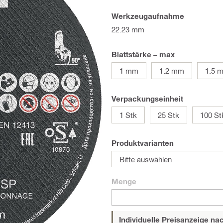
Werkzeugaufnahme
22.23 mm
Blattstärke – max
1 mm
1.2 mm
1.5 
Verpackungseinheit
1 Stk
25 Stk
100 St
Produktvarianten
Bitte auswählen
Menge
Individuelle Preisanzeige n