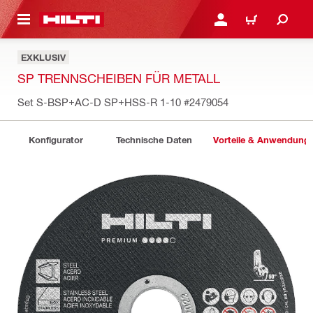
AUPTINHALT
ANMELDEN ODER REGIS
WARENKORB
EXKLUSIV
SP TRENNSCHEIBEN FÜR METALL
Set S-BSP+AC-D SP+HSS-R 1-10
#2479054
Konfigurator
Technische Daten
Vorteile & Anwendung