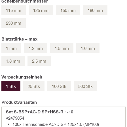
Scheibendurchmesser
115 mm
125 mm
150 mm
180 mm
230 mm
Blattstärke – max
1 mm
1.2 mm
1.5 mm
1.6 mm
1.8 mm
2.5 mm
Verpackungseinheit
1 Stk
25 Stk
100 Stk
500 Stk
Produktvarianten
Set S-BSP+AC-D SP+HSS-R 1-10
#2479054
100x Trennscheibe AC-D SP 125x1.0 (MP100)