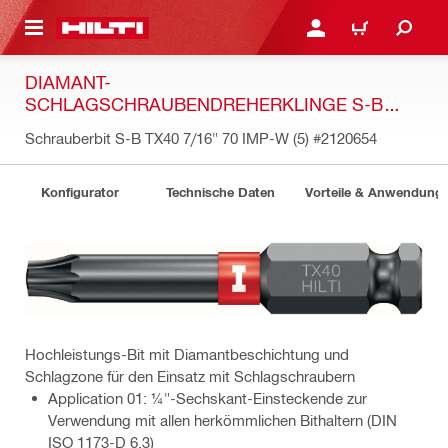
AUPTINHALT
ANMELDEN ODER REGIS
WARENKORB
DIAMANT-
SCHLAGSCHRAUBENDREHERKLINGE S-B
(IMP)
Schrauberbit S-B TX40 7/16" 70 IMP-W (5)
#2120654
Konfigurator
Technische Daten
Vorteile & Anwendung
Hochleistungs-Bit mit Diamantbeschichtung und
Schlagzone für den Einsatz mit Schlagschraubern
Application 01: ¼"-Sechskant-Einsteckende zur
Verwendung mit allen herkömmlichen Bithaltern (DIN
ISO 1173-D 6.3)