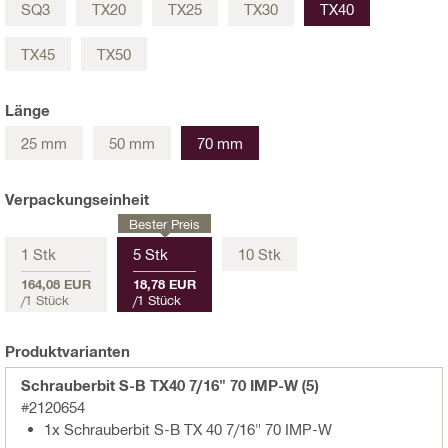
SQ3
TX20
TX25
TX30
TX40
TX45
TX50
Länge
25 mm
50 mm
70 mm
Verpackungseinheit
Bester Preis
1 Stk
5 Stk
10 Stk
164,08 EUR
18,78 EUR
/
1 Stück
/
1 Stück
Produktvarianten
Schrauberbit S-B TX40 7/16" 70 IMP-W (5)
#2120654
1x Schrauberbit S-B TX 40 7/16" 70 IMP-W