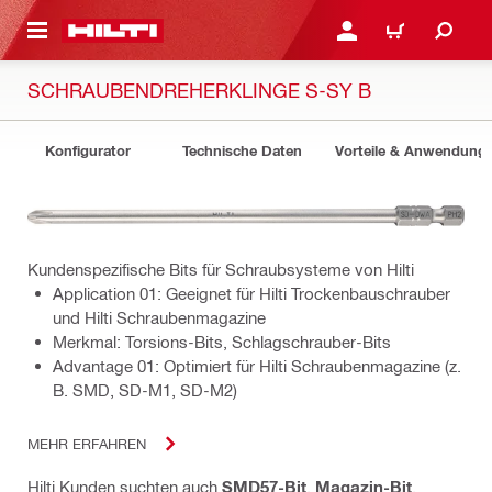
AUPTINHALT
ANMELDEN ODER REGIS
WARENKORB
SCHRAUBENDREHERKLINGE S-SY B
Konfigurator
Technische Daten
Vorteile & Anwendung
Kundenspezifische Bits für Schraubsysteme von Hilti
Application 01: Geeignet für Hilti Trockenbauschrauber
und Hilti Schraubenmagazine
Merkmal: Torsions-Bits, Schlagschrauber-Bits
Advantage 01: Optimiert für Hilti Schraubenmagazine (z.
B. SMD, SD-M1, SD-M2)
MEHR ERFAHREN
Hilti Kunden suchten auch
SMD57-Bit
,
Magazin-Bit
,