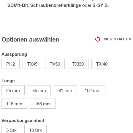
SDM1-Bit
,
Schraubendreherklinge
oder
S-SY B
.
Optionen auswählen
NEU STARTEN
Aussparung
PH2
TX45
TX50
TXI30
TXI40
Länge
25 mm
35 mm
81 mm
102 mm
116 mm
166 mm
Verpackungseinheit
5 Stk
10 Stk