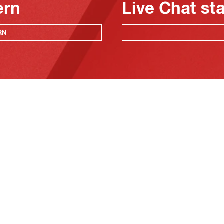
ern
Live Chat st
RN