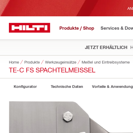
AN
Produkte / Shop
Services & Do
JETZT ERHÄLTLICH
H
Home
Produkte
Werkzeugeinsätze
Meißel und Eintreibsysteme
TE-C FS SPACHTELMEISSEL
Konfigurator
Technische Daten
Vorteile & Anwendun