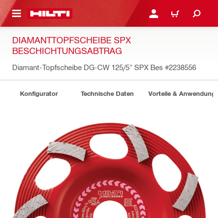
AUPTINHALT
ANMELDEN ODER REGIS
WARENKORB
DIAMANTTOPFSCHEIBE SPX
BESCHICHTUNGSABTRAG
Diamant-Topfscheibe DG-CW 125/5" SPX Bes
#2238556
Konfigurator
Technische Daten
Vorteile & Anwendung